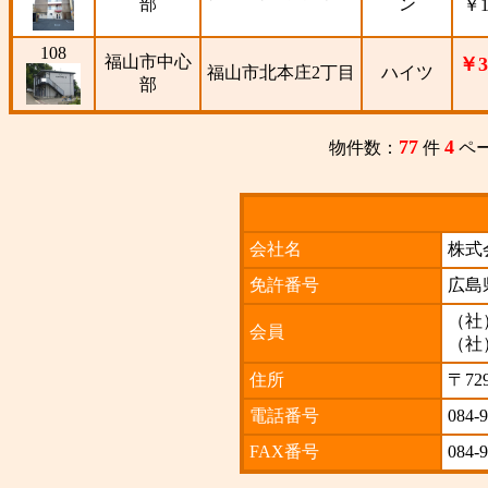
部
ン
￥1
108
福山市中心
￥3
福山市北本庄2丁目
ハイツ
部
77
4
物件数：
件
ペ
会社名
株式
免許番号
広島
（社
会員
（社
住所
〒72
電話番号
084-
FAX番号
084-