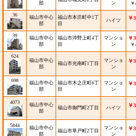
部
ン
￥4
36
福山市中心
福山市本庄町中1丁
￥3
ハイツ
部
目
39
￥3
福山市中心
福山市沖野上町4丁
マンショ
部
目
ン
￥4
624
福山市中心
マンショ
￥3
福山市光南町1丁目
部
ン
698
福山市中心
福山市木之庄町6丁
マンショ
￥3
部
目
ン
4073
福山市中心
￥3
福山市御門町2丁目
ハイツ
部
5844
福山市中心
マンショ
￥3
福山市草戸町2丁目
部
ン