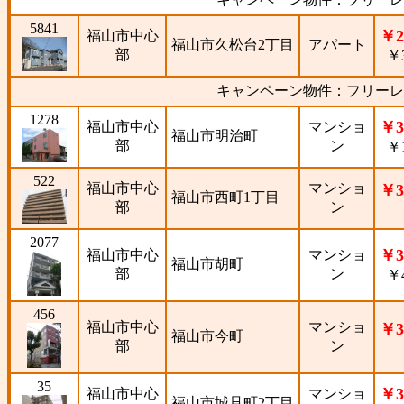
5841
￥2
福山市中心
福山市久松台2丁目
アパート
部
￥3
キャンペーン物件：フリーレ
1278
￥3
福山市中心
マンショ
福山市明治町
部
ン
￥1
522
福山市中心
マンショ
￥3
福山市西町1丁目
部
ン
2077
￥3
福山市中心
マンショ
福山市胡町
部
ン
￥4
456
福山市中心
マンショ
￥3
福山市今町
部
ン
35
￥3
福山市中心
マンショ
福山市城見町2丁目