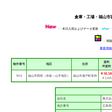
倉庫・工場・福山市
･･･本日入荷およびデータ更新
･
･･･
事業用物
賃料
物件番号
地区
住所
坪賃料
￥38,50
5614
福山市西部（赤坂～山手地区）
福山市瀬戸町長和
￥3,416
会社名
株式会
免許番号
広島県