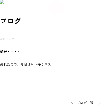
084
希
希
い合
岩本
賃貸
売買
会
ご来
望
お
ご来
望
メ
-934
不動
ブ
物件
物件
社
店ご
条
知
店ご
条
わせ
ー
産に
ロ
を探
を探
概
案内
件
ら
案内
件
-56
つい
グ
ル
（無
す
す
要
予約
登
せ
予約
登
て
80
録
録
岩本不
料）
ブログ
動産
2007.12.12
頭が・・・・
疲れたので、今日はもう帰りマス
ブログ一覧