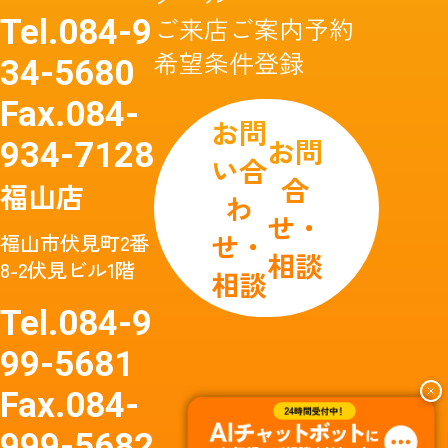
ご来店ご案内予約
Tel.
084-9
希望条件登録
34-5680
Fax.
084-
お問
お問
934-7128
い合
合
福山店
わ
せ・
せ・
福山市伏見町2番
相談
8-2伏見ビル1階
相談
Tel.
084-9
99-5681
Fax.
084-
999-5682