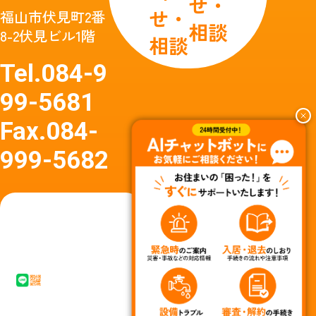
せ・
せ・
福山市伏見町2番
相談
8-2伏見ビル1階
相談
Tel.
084-9
99-5681
Fax.
084-
999-5682
友達
友達追
追加
加はア
はア
イコン
イコ
タップ
ン
またはQ
タッ
Rコード
プか