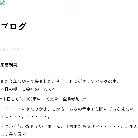
084
希
希
い合
岩本
賃貸
売買
会
ご来
望
お
ご来
望
メ
-934
不動
ブ
物件
物件
社
店ご
条
知
店ご
条
わせ
ー
産に
ロ
を探
を探
概
案内
件
ら
案内
件
-56
つい
グ
ル
（無
す
す
要
予約
登
せ
予約
登
て
80
録
録
岩本不
料）
ブログ
動産
2007.09.10
季節到来
また今年もやって来ました。そうこれはゲタリンピックの事。
本日の朝一に会社のＦＡＸへ
“本日２０時○○商店にて集合、全員参加で”
・・・・・いきなりかよ、しかもこちらの予定すら聞いてもらえない
とは・・・。・・・・・。
とにかく行かなきゃいけません。仕事まだあるけど・・・・・。。あん
まり乗り気で