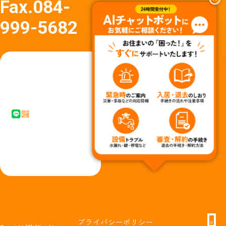
Fax.
084-
999-5682
友達
友達追
追加
加はア
はア
イコン
イコ
タップ
ン
またはQ
タッ
Rコード
プか
からど
らど
うぞ
うぞ
プライバシーポリシー