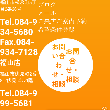
福山市松永町5丁
ブログ
目2番26号
メール
ご来店ご案内予約
Tel.
084-9
希望条件登録
34-5680
Fax.
084-
お問
お問
934-7128
い合
合
福山店
わ
せ・
せ・
福山市伏見町2番
相談
8-2伏見ビル1階
相談
Tel.
084-9
99-5681