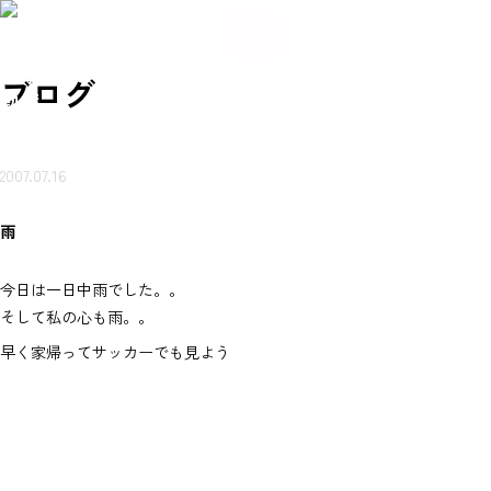
084
希
希
い合
岩本
賃貸
売買
会
ご来
望
お
ご来
望
メ
-934
不動
ブ
物件
物件
社
店ご
条
知
店ご
条
わせ
ー
産に
ロ
を探
を探
概
案内
件
ら
案内
件
-56
つい
グ
ル
（無
す
す
要
予約
登
せ
予約
登
て
80
録
録
岩本不
料）
ブログ
動産
2007.07.16
雨
今日は一日中雨でした。。
そして私の心も雨。。
早く家帰ってサッカーでも見よう