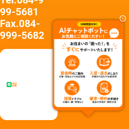
Tel.
084-9
99-5681
Fax.
084-
999-5682
友達
友達追
追加
加はア
はア
イコン
イコ
タップ
ン
またはQ
タッ
Rコード
プか
からど
らど
うぞ
うぞ