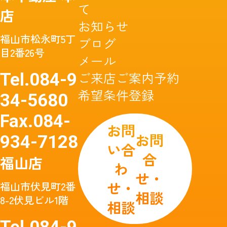
て
店
お知らせ
福山市松永町5丁
ブログ
目2番26号
メール
ご来店ご案内予約
Tel.
084-9
希望条件登録
34-5680
Fax.
084-
お問
お問
934-7128
い合
合
福山店
わ
せ・
せ・
福山市伏見町2番
相談
8-2伏見ビル1階
相談