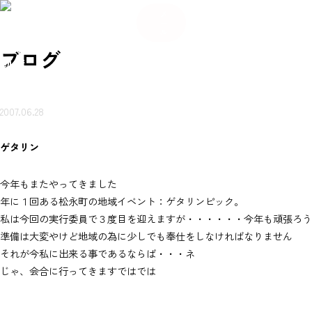
084
希
希
い合
岩本
賃貸
売買
会
ご来
望
お
ご来
望
メ
-934
不動
ブ
物件
物件
社
店ご
条
知
店ご
条
わせ
ー
産に
ロ
を探
を探
概
案内
件
ら
案内
件
-56
つい
グ
ル
（無
す
す
要
予約
登
せ
予約
登
て
80
録
録
岩本不
料）
ブログ
動産
2007.06.28
ゲタリン
今年もまたやってきました
年に１回ある松永町の地域イベント：ゲタリンピック。
私は今回の実行委員で３度目を迎えますが・・・・・・今年も頑張ろう
準備は大変やけど地域の為に少しでも奉仕をしなければなりません
それが今私に出来る事であるならば・・・ネ
じゃ、会合に行ってきますではでは