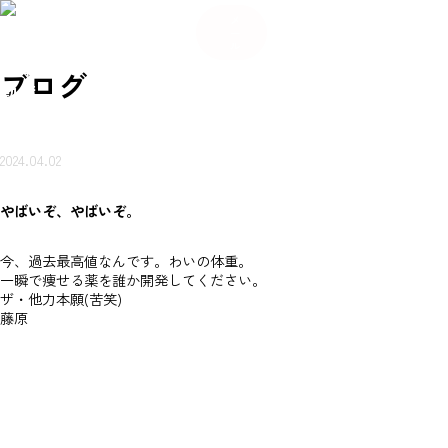
084
希
希
い合
岩本
賃貸
売買
会
ご来
望
お
ご来
望
メ
-934
不動
ブ
物件
物件
社
店ご
条
知
店ご
条
わせ
ー
産に
ロ
を探
を探
概
案内
件
ら
案内
件
-56
つい
グ
ル
（無
す
す
要
予約
登
せ
予約
登
て
80
録
録
岩本不
料）
ブログ
動産
2024.04.02
やばいぞ、やばいぞ。
今、過去最高値なんです。わいの体重。
一瞬で痩せる薬を誰か開発してください。
ザ・他力本願(苦笑)
藤原