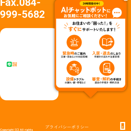
Fax.
084-
999-5682
友達
友達追
追加
加はア
はア
イコン
イコ
タップ
ン
またはQ
タッ
Rコード
プか
からど
らど
うぞ
うぞ
プライバシーポリシー
Copyright (C) All rights