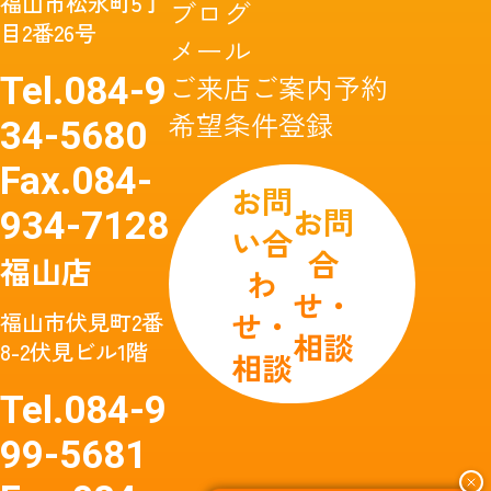
福山市松永町5丁
ブログ
目2番26号
メール
ご来店ご案内予約
Tel.
084-9
希望条件登録
34-5680
Fax.
084-
お問
お問
934-7128
い合
合
福山店
わ
せ・
せ・
福山市伏見町2番
相談
8-2伏見ビル1階
相談
Tel.
084-9
99-5681