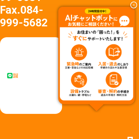
Fax.
084-
999-5682
友達
友達追
追加
加はア
はア
イコン
イコ
タップ
ン
またはQ
タッ
Rコード
プか
からど
らど
うぞ
うぞ