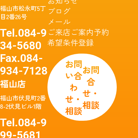
お知らせ
福山市松永町5丁
ブログ
目2番26号
メール
ご来店ご案内予約
Tel.
084-9
希望条件登録
34-5680
Fax.
084-
お問
お問
934-7128
い合
合
福山店
わ
せ・
せ・
福山市伏見町2番
相談
8-2伏見ビル1階
相談
Tel.
084-9
99-5681