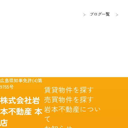
ブログ一覧
広島県知事免許(4)第
9755号
賃貸物件を探す
売買物件を探す
株式会社岩
岩本不動産につい
本不動産
本
て
店