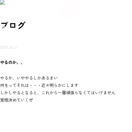
084
希
希
い合
岩本
賃貸
売買
会
ご来
望
お
ご来
望
メ
-934
不動
ブ
物件
物件
社
店ご
条
知
店ご
条
わせ
ー
産に
ロ
を探
を探
概
案内
件
ら
案内
件
-56
つい
グ
ル
（無
す
す
要
予約
登
せ
予約
登
て
80
録
録
岩本不
料）
ブログ
動産
2007.04.17
やるのか。。
やるか、いややるしかあるまい
何をってそれは・・・近々明らかにします
しかしやるとなると、これから一層頑張らなくてはいけません
覚悟決めていくぜ