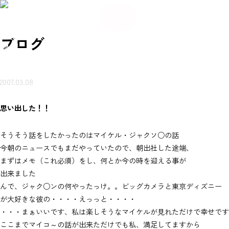
084
希
希
い合
岩本
賃貸
売買
会
ご来
望
お
ご来
望
メ
-934
不動
ブ
物件
物件
社
店ご
条
知
店ご
条
わせ
ー
産に
ロ
を探
を探
概
案内
件
ら
案内
件
-56
つい
グ
ル
（無
す
す
要
予約
登
せ
予約
登
て
80
録
録
岩本不
料）
ブログ
動産
2007.03.08
思い出した！！
そうそう話をしたかったのはマイケル・ジャクソ○の話
今朝のニュースでもまだやっていたので、朝出社した途端、
まずはメモ（これ必須）をし、何とか今の時を迎える事が
出来ました
んで、ジャク○ンの何やったっけ。。ビッグカメラと東京ディズニー
が大好きな彼の・・・・えっっと・・・・
・・・まぁいいです、私は楽しそうなマイケルが見れただけで幸せです
ここまでマイコ～の話が出来ただけでも私、満足してますから