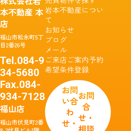
株式会社岩
岩本不動産につい
本不動産
本
て
店
お知らせ
福山市松永町5丁
ブログ
目2番26号
メール
ご来店ご案内予約
Tel.
084-9
希望条件登録
34-5680
Fax.
084-
お問
お問
934-7128
い合
合
福山店
わ
せ・
せ・
福山市伏見町2番
相談
8-2伏見ビル1階