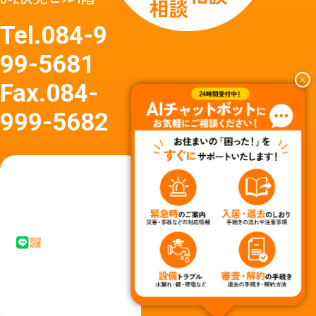
相談
Tel.
084-9
99-5681
Fax.
084-
999-5682
友達
友達追
追加
加はア
はア
イコン
イコ
タップ
ン
またはQ
タッ
Rコード
プか
からど
らど
うぞ
うぞ