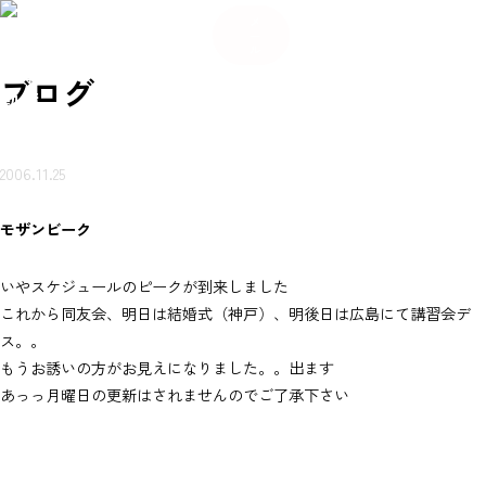
084
希
希
い合
岩本
賃貸
売買
会
ご来
望
お
ご来
望
メ
-934
不動
ブ
物件
物件
社
店ご
条
知
店ご
条
わせ
ー
産に
ロ
を探
を探
概
案内
件
ら
案内
件
-56
つい
グ
ル
（無
す
す
要
予約
登
せ
予約
登
て
80
録
録
岩本不
料）
ブログ
動産
2006.11.25
モザンビーク
いやスケジュールのピークが到来しました
これから同友会、明日は結婚式（神戸）、明後日は広島にて講習会デ
ス。。
もうお誘いの方がお見えになりました。。出ます
あっっ月曜日の更新はされませんのでご了承下さい