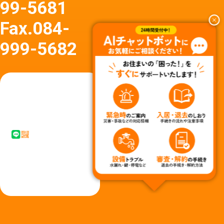
99-5681
Fax.
084-
999-5682
友達
友達追
追加
加はア
はア
イコン
イコ
タップ
ン
またはQ
タッ
Rコード
プか
からど
らど
うぞ
うぞ