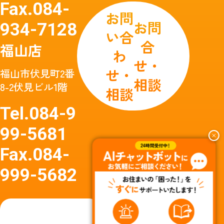
Fax.
084-
お問
お問
934-7128
い合
合
福山店
わ
せ・
せ・
福山市伏見町2番
相談
8-2伏見ビル1階
相談
Tel.
084-9
99-5681
Fax.
084-
999-5682
友達
友達追