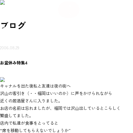
084
希
希
い合
岩本
賃貸
売買
会
ご来
望
お
ご来
望
メ
-934
不動
ブ
物件
物件
社
店ご
条
知
店ご
条
わせ
ー
産に
ロ
を探
を探
概
案内
件
ら
案内
件
-56
つい
グ
ル
（無
す
す
要
予約
登
せ
予約
登
て
80
録
録
岩本不
料）
ブログ
動産
2006.08.29
お盆休み特集4
キャナルを出た後私と友達は夜の街へ
沢山の客引き（・・福岡はいいのか）に声をかけられながら
近くの居酒屋さんに入りました。
お店の名前は忘れましたが、福岡では沢山出しているとこらしく
繁盛してました。
店内で私達が食事をとってると
“席を移動してもらえないでしょうか”