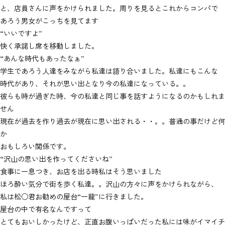
と、店員さんに声をかけられました。周りを見るとこれからコンパで
あろう男女がこっちを見てます
“いいですよ”
快く承諾し席を移動しました。
“あんな時代もあったなぁ”
学生であろう人達をみながら私達は語り合いました。私達にもこんな
時代があり、それが思い出となり今の私達になっている。。
彼らも時が過ぎた時、今の私達と同じ事を話すようになるのかもしれま
せん
現在が過去を作り過去が現在に思い出される・・。。普通の事だけど何
か
おもしろい関係です。
“沢山の思い出を作ってくださいね”
食事に一息つき、お店を出る時私はそう思いました
ほろ酔い気分で街を歩く私達。。沢山の方々に声をかけられながら、
私は松○君お勧めの屋台“一龍”に行きました。
屋台の中で有名なんですって
とてもおいしかったけど、正直お腹いっぱいだった私には味がイマイチ