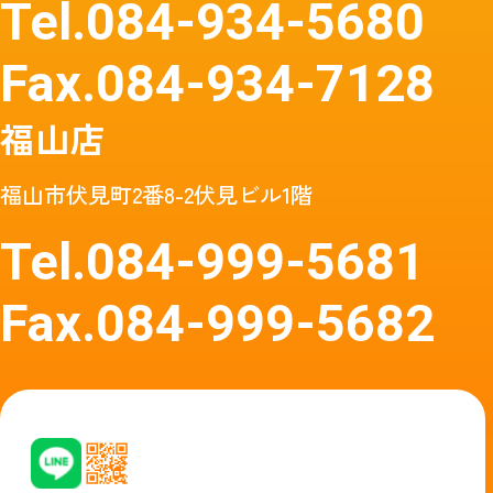
Tel.
084-934-5680
Fax.
084-934-7128
福山店
福山市伏見町2番8-2伏見ビル1階
Tel.
084-999-5681
Fax.
084-999-5682
友達追加はアイコン
友達追加はア
タップ
イコン
またはQRコードから
タップからど