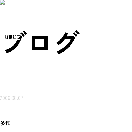
賃貸物件を
売買物件を
会社概
ご来店ご案内
探す
探す
要
予約
岩本不
ブログ
動産
2006.08.07
多忙