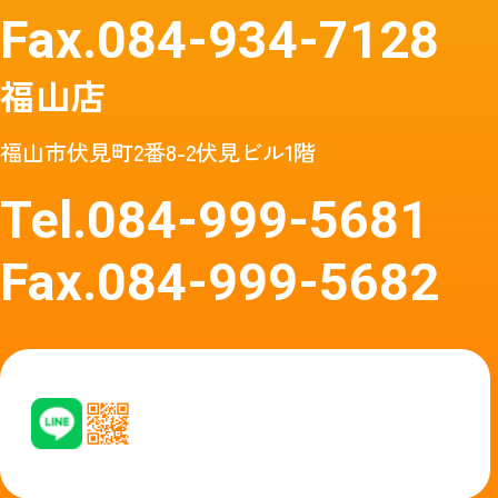
Fax.
084-934-7128
福山店
福山市伏見町2番8-2伏見ビル1階
Tel.
084-999-5681
Fax.
084-999-5682
友達追加はアイコン
友達追加はア
タップ
イコン
またはQRコードから
タップからど
どうぞ
うぞ