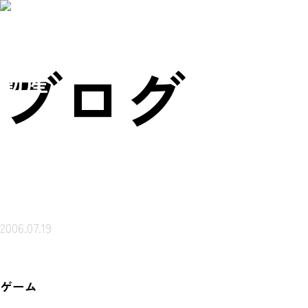
賃貸物件を
売買物件を
会社概
ご来店ご案内
探す
探す
要
予約
岩本不
ブログ
動産
2006.07.19
ゲーム