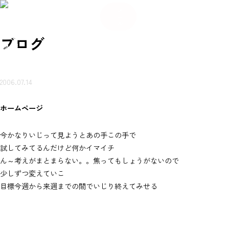
084
希
希
い合
岩本
賃貸
売買
会
ご来
望
お
ご来
望
メ
-934
不動
ブ
物件
物件
社
店ご
条
知
店ご
条
わせ
ー
産に
ロ
を探
を探
概
案内
件
ら
案内
件
-56
つい
グ
ル
（無
す
す
要
予約
登
せ
予約
登
て
80
録
録
岩本不
料）
ブログ
動産
2006.07.14
ホームページ
今かなりいじって見ようとあの手この手で
試してみてるんだけど何かイマイチ
ん～考えがまとまらない。。焦ってもしょうがないので
少しずつ変えていこ
目標今週から来週までの間でいじり終えてみせる