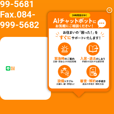
99-5681
Fax.
084-
999-5682
友達
友達追
追加
加はア
はア
イコン
イコ
タップ
ン
またはQ
タッ
Rコード
プか
からど
らど
うぞ
うぞ