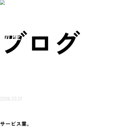
賃貸物件を
売買物件を
会社概
ご来店ご案内
探す
探す
要
予約
岩本不
ブログ
動産
2006.03.01
サービス業。