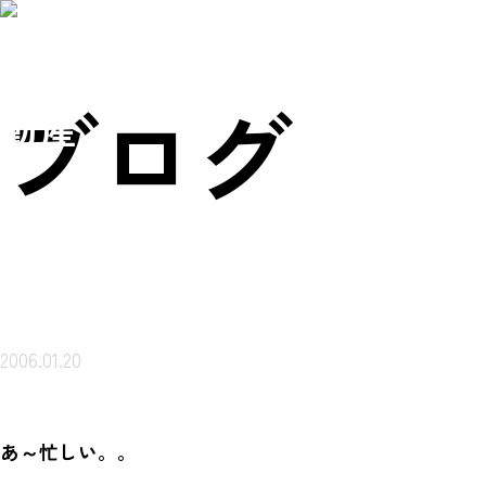
賃貸物件を
売買物件を
会社概
ご来店ご案内
探す
探す
要
予約
岩本不
ブログ
動産
2006.01.20
あ～忙しい。。