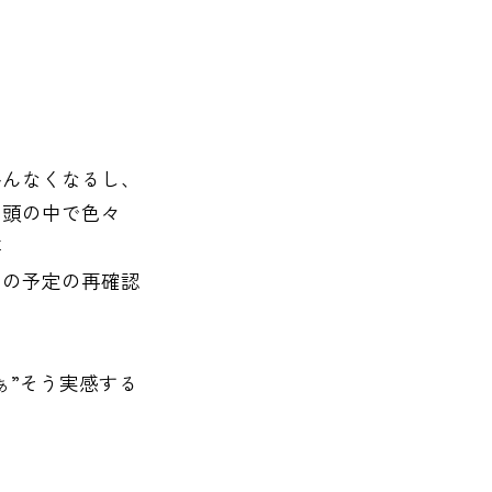
、
かんなくなるし、
て頭の中で色々
事
日の予定の再確認
ぁ”そう実感する