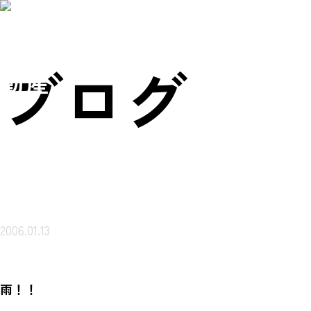
賃貸物件を
売買物件を
会社概
ご来店ご案内
探す
探す
要
予約
岩本不
ブログ
動産
2006.01.13
雨！！