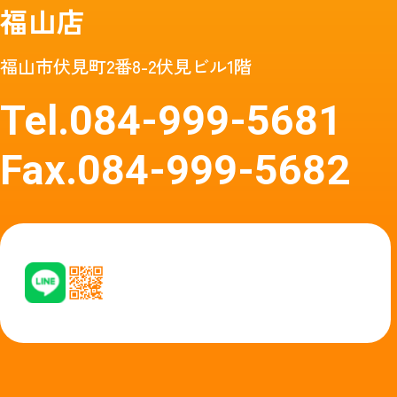
福山店
福山市伏見町2番8-2伏見ビル1階
Tel.
084-999-5681
Fax.
084-999-5682
友達追加はアイコン
友達追加はア
タップ
イコン
またはQRコードから
タップからど
どうぞ
うぞ