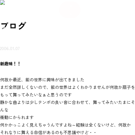
084
希
希
い合
岩本
賃貸
売買
会
ご来
望
お
ご来
望
メ
-934
不動
ブ
物件
物件
社
店ご
条
知
店ご
条
わせ
ー
産に
ロ
を探
を探
概
案内
件
ら
案内
件
-56
つい
グ
ル
（無
す
す
要
予約
登
せ
予約
登
て
80
録
録
岩本不
料）
ブログ
動産
2006.01.07
新趣味！！
何故か最近、能の世界に興味が出てきました
まだ全然詳しくないので、能の世界はよくわかりませんが何故か扇子を
もって舞ってみたいなぁと思うのです
静かな曲よりは少しテンポの良い音に合わせて、舞ってみたいたまにそ
んな
衝動にかられます
何かかっこよく見えちゃうんですよね～経験は全くないけど、何故か
それなりに舞える自信があるのも不思議やけど・・