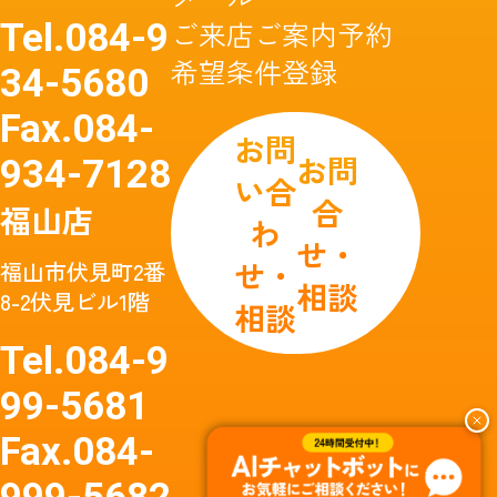
ご来店ご案内予約
Tel.
084-9
希望条件登録
34-5680
Fax.
084-
お問
お問
934-7128
い合
合
福山店
わ
せ・
せ・
福山市伏見町2番
相談
8-2伏見ビル1階
相談
Tel.
084-9
99-5681
Fax.
084-