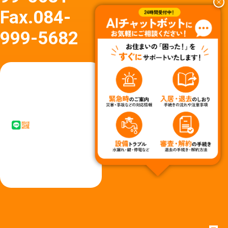
Fax.
084-
999-5682
友達
友達追
追加
加はア
はア
イコン
イコ
タップ
ン
またはQ
タッ
Rコード
プか
からど
らど
うぞ
うぞ