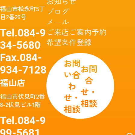
お知らせ
福山市松永町5丁
ブログ
目2番26号
メール
ご来店ご案内予約
Tel.
084-9
希望条件登録
34-5680
Fax.
084-
お問
お問
934-7128
い合
合
福山店
わ
せ・
せ・
福山市伏見町2番
相談
8-2伏見ビル1階
相談
Tel.
084-9
99-5681