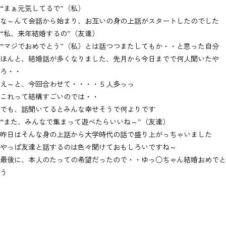
“まぁ元気してるで”（私）
な～んて会話から始まり、お互いの身の上話がスタートしたのでした
“私、来年結婚するの”（友達）
“マジでおめでとう”（私）とは話つつまたしてもか・・と思った自分
ほんと、結婚話が多くなりました、先月から今日までで何人聞いたや
ろ・・
え～と、今回合わせて・・・・５人多っっ
これって結構すごいのでは・・
でも、話聞いてるとみんな幸せそうで何よりです
“また、みんなで集まって遊べたらいいね～”（友達）
昨日はそんな身の上話から大学時代の話で盛り上がっちゃいました
やっぱ友達と話するのは色々聞けておもしろいですね～
最後に、本人のたっての希望だったので・・ゆっ○ちゃん結婚おめでと
う