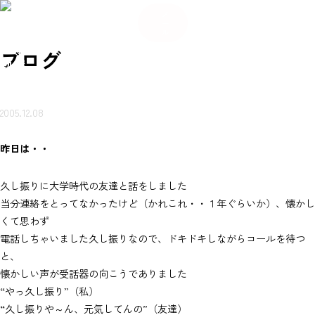
084
希
希
い合
岩本
賃貸
売買
会
ご来
望
お
ご来
望
メ
-934
不動
ブ
物件
物件
社
店ご
条
知
店ご
条
わせ
ー
産に
ロ
を探
を探
概
案内
件
ら
案内
件
-56
つい
グ
ル
（無
す
す
要
予約
登
せ
予約
登
て
80
録
録
岩本不
料）
ブログ
動産
2005.12.08
昨日は・・
久し振りに大学時代の友達と話をしました
当分連絡をとってなかったけど（かれこれ・・１年ぐらいか）、懐かし
くて思わず
電話しちゃいました久し振りなので、ドキドキしながらコールを待つ
と、
懐かしい声が受話器の向こうでありました
“やっ久し振り”（私）
“久し振りや～ん、元気してんの”（友達）