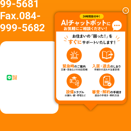
99-5681
Fax.
084-
999-5682
友達
友達追
追加
加はア
はア
イコン
イコ
タップ
ン
またはQ
タッ
Rコード
プか
からど
らど
うぞ
うぞ