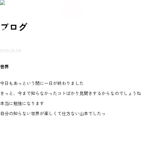
084
希
希
い合
岩本
賃貸
売買
会
ご来
望
お
ご来
望
メ
-934
不動
ブ
物件
物件
社
店ご
条
知
店ご
条
わせ
ー
産に
ロ
を探
を探
概
案内
件
ら
案内
件
-56
つい
グ
ル
（無
す
す
要
予約
登
せ
予約
登
て
80
録
録
岩本不
料）
ブログ
動産
2009.04.08
世界
今日もあっという間に一日が終わりました
きっと、今まで知らなかったコトばかり見聞きするからなのでしょうね
本当に勉強になります
自分の知らない世界が楽しくて仕方ない山本でしたっ