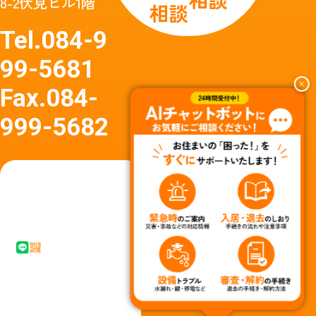
8-2伏見ビル1階
相談
Tel.
084-9
99-5681
Fax.
084-
999-5682
友達
友達追
追加
加はア
はア
イコン
イコ
タップ
ン
またはQ
タッ
Rコード
プか
からど
らど
うぞ
うぞ