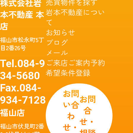
売買物件を探す
株式会社岩
岩本不動産につい
本不動産
本
て
店
お知らせ
福山市松永町5丁
ブログ
目2番26号
メール
ご来店ご案内予約
Tel.
084-9
希望条件登録
34-5680
Fax.
084-
お問
お問
934-7128
い合
合
福山店
わ
せ・
せ・
福山市伏見町2番
相談