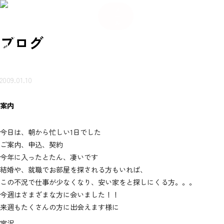
084
希
希
い合
岩本
賃貸
売買
会
ご来
望
お
ご来
望
メ
-934
不動
ブ
物件
物件
社
店ご
条
知
店ご
条
わせ
ー
産に
ロ
を探
を探
概
案内
件
ら
案内
件
-56
つい
グ
ル
（無
す
す
要
予約
登
せ
予約
登
て
80
録
録
岩本不
料）
ブログ
動産
2009.01.10
案内
今日は、朝から忙しい1日でした
ご案内、申込、契約
今年に入ったとたん、凄いです
結婚や、就職でお部屋を探される方もいれば、
この不況で仕事が少なくなり、安い家をと探しにくる方。。。
今週はさまざまな方に会いました！！
来週もたくさんの方に出会えます様に
宮沢